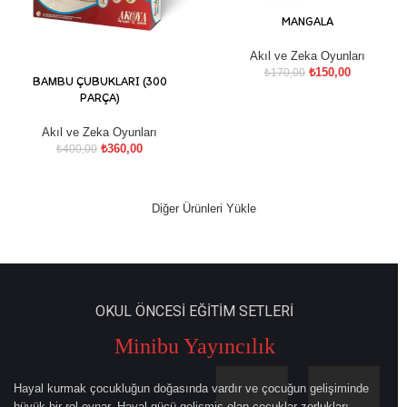
MANGALA
Akıl ve Zeka Oyunları
₺
150,00
₺
170,00
BAMBU ÇUBUKLARI (300
PARÇA)
Akıl ve Zeka Oyunları
₺
360,00
₺
400,00
Diğer Ürünleri Yükle
OKUL ÖNCESİ EĞİTİM SETLERİ
Minibu Yayıncılık
Hayal kurmak çocukluğun doğasında vardır ve çocuğun gelişiminde
büyük bir rol oynar. Hayal gücü gelişmiş olan çocuklar zorlukları