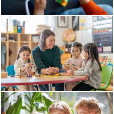
AKIL VE ZEKA
OYUNLARI
EĞİTİCİ
MATERYALLER