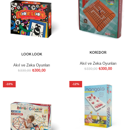
KORİDOR
LOOK LOOK
Akıl ve Zeka Oyunları
Akıl ve Zeka Oyunları
₺
300,00
₺
330,00
₺
300,00
₺
330,00
-10%
-12%