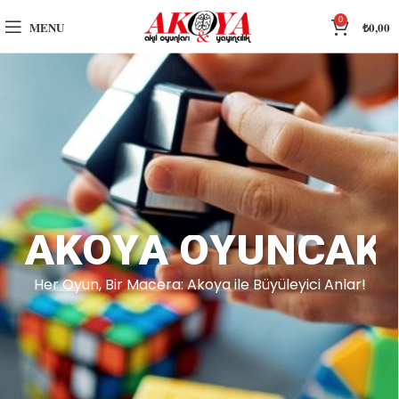
0
MENU
₺
0,00
A
K
O
Y
A
O
Y
U
N
C
A
K
Her Oyun, Bir Macera: Akoya ile Büyüleyici Anlar!