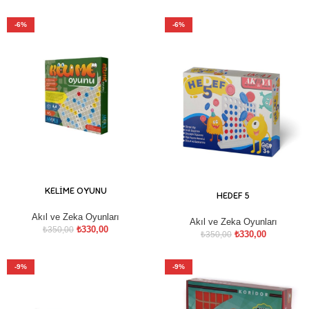
-6%
-6%
KELİME OYUNU
HEDEF 5
Akıl ve Zeka Oyunları
Akıl ve Zeka Oyunları
₺
330,00
₺
350,00
₺
330,00
₺
350,00
-9%
-9%